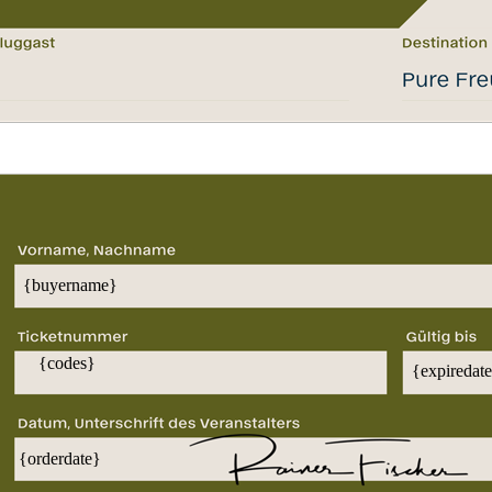
{buyername}
{codes}
{expiredat
{orderdate}