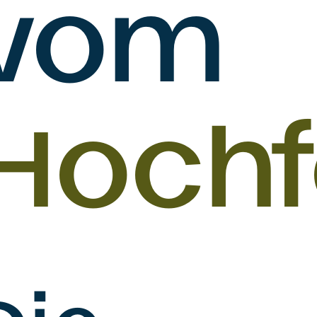
vom
Hochf