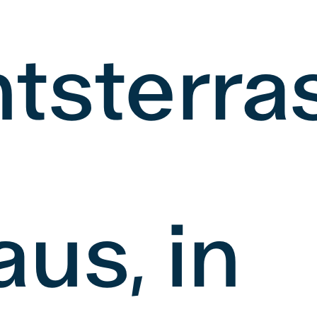
tsterra
us, in