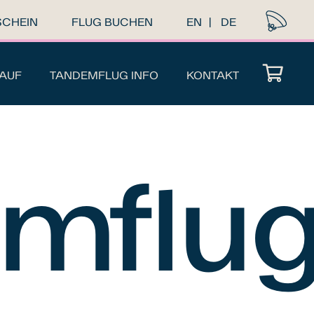
SCHEIN
FLUG BUCHEN
EN
DE
AUF
TANDEMFLUG INFO
KONTAKT
Es befinden sich keine Produkte im Warenkorb.
mflu