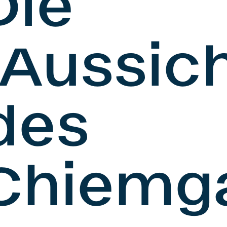
Die
„Aussich
des
Chiemga