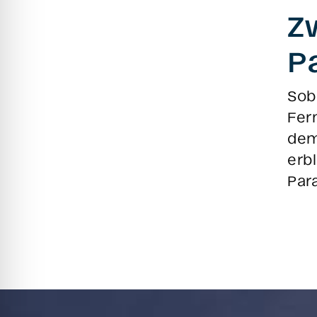
Z
P
Sob
Fer
dem
erb
Par