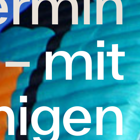
ermin
 –
mit
nigen