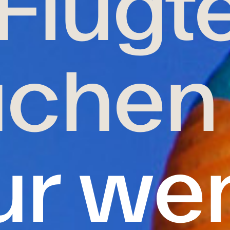
Flugt
chen
ur we