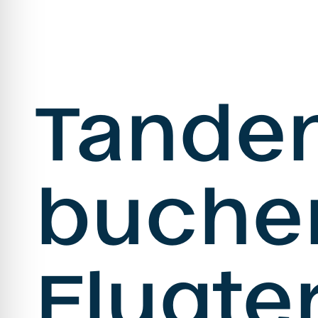
Tandem
buche
Flugte