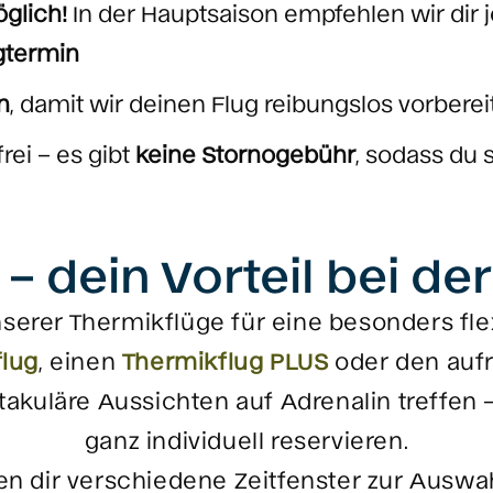
öglich!
In der Hauptsaison empfehlen wir dir
gtermin
n
, damit wir deinen Flug reibungslos vorbere
rei – es gibt
keine Stornogebühr
, sodass du 
 – dein Vorteil bei d
nserer Thermikflüge für eine besonders fl
lug
, einen
Thermikflug PLUS
oder den auf
akuläre Aussichten auf Adrenalin treffen –
ganz individuell reservieren.
en dir verschiedene Zeitfenster zur Ausw