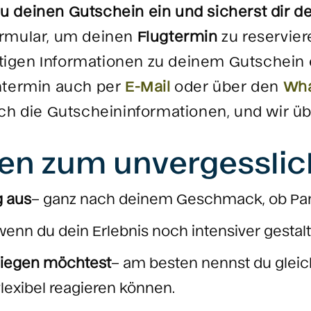
du deinen Gutschein ein und sicherst dir d
rmular, um deinen
Flugtermin
zu reservie
ötigen Informationen zu deinem Gutschein 
htermin auch per
E-Mail
oder über den
Wha
ach die Gutscheininformationen, und wir ü
ten zum unvergesslic
 aus
– ganz nach deinem Geschmack, ob Pan
 wenn du dein Erlebnis noch intensiver gesta
fliegen möchtest
– am besten nennst du glei
lexibel reagieren können.