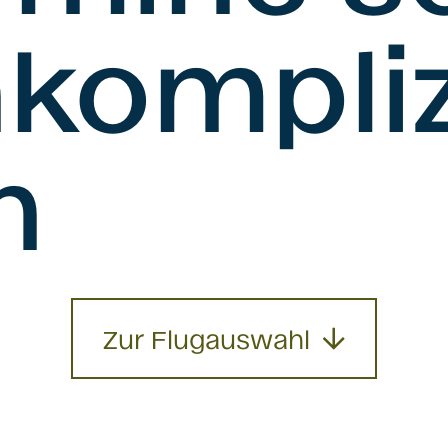
kompliz
n
Zur Flugauswahl