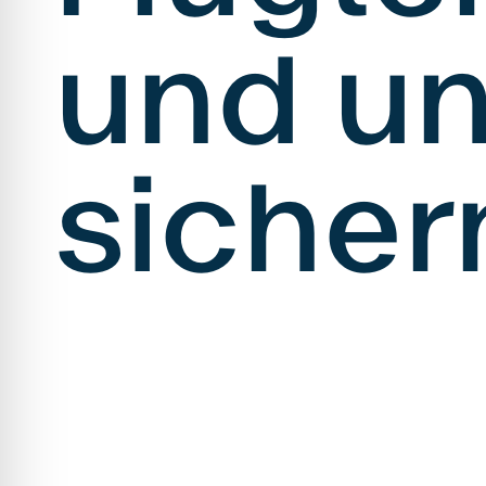
und un
sicher