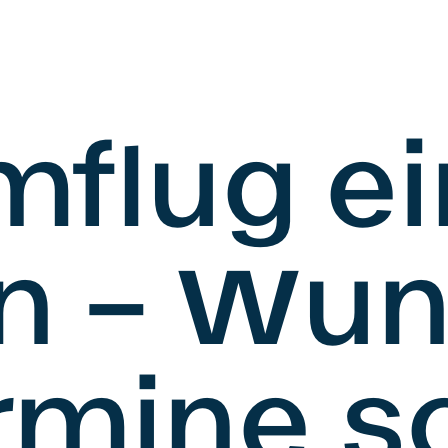
flug ei
n – Wun
rmine s