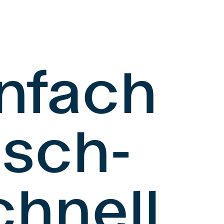
nfach
sch-
chnell