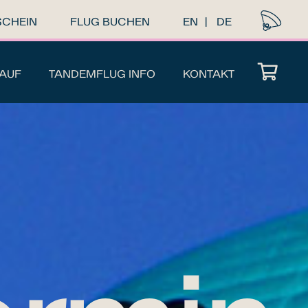
SCHEIN
FLUG BUCHEN
EN
DE
AUF
TANDEMFLUG INFO
KONTAKT