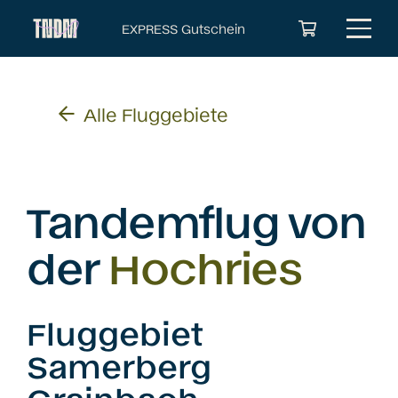
EXPRESS Gutschein
Es befinden sich keine Produkte im Warenkorb.
Alle Fluggebiete
Tandemflug von
der
Hochries
Fluggebiet
Samerberg