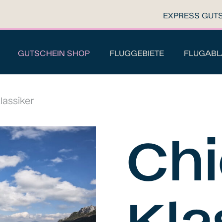
EXPRESS GUT
GUTSCHEIN SHOP
FLUGGEBIETE
FLUGABL
assiker
Ch
Kla