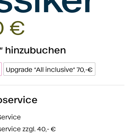
0
€
ve” hinzubuchen
Upgrade “All inclusive” 70,-€
oservice
Service
ervice zzgl. 40,- €