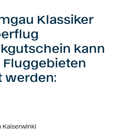
mgau Klassiker
erflug
kgutschein kann
n Fluggebieten
t werden:
 Kaiserwinkl