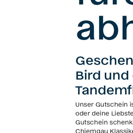
ab
Geschenk
Bird und
Tandemf
Unser Gutschein i
oder deine Liebst
Gutschein schenks
Chiemgau Klassiker