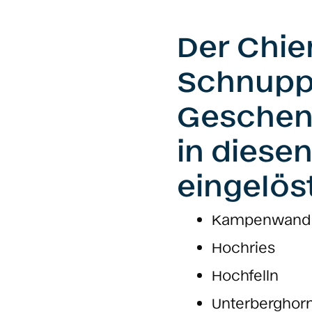
Der Chie
Schnupp
Geschen
in diese
eingelös
Kampenwand
Hochries
Hochfelln
Unterberghorn