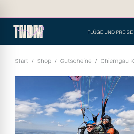
FLÜGE UND PREISE
Start
/
Shop
/
Gutscheine
/
Chiemgau Kl