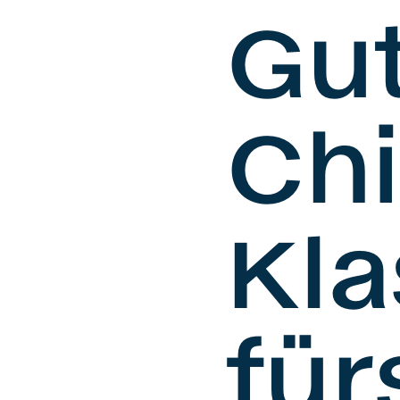
Gu
Ch
Kla
für