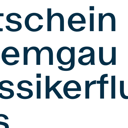
tschein
iemgau
ssikerfl
s