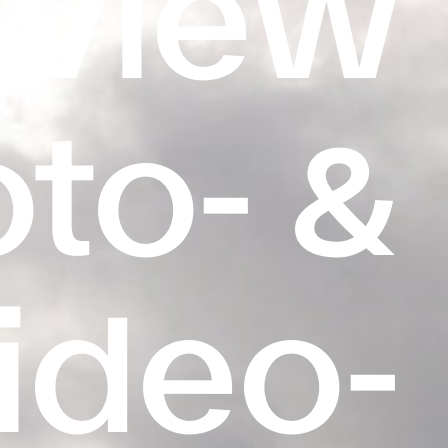
yView
to- &
ideo-