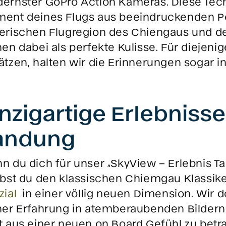
ernster GoPro Action Kameras. Diese Tech
ent deines Flugs aus beeindruckenden Pe
erischen Flugregion des Chiengaus und 
nen dabei als perfekte Kulisse. Für diejeni
ätzen, halten wir die Erinnerungen sogar in
nzigartige Erlebnisse
andung
n du dich für unser „SkyView – Erlebnis T
ebst du den klassischen Chiemgau Klassike
zial
in einer völlig neuen Dimension. Wir
ner Erfahrung in atemberaubenden Bildern 
t aus einer neuen on Board Gefühl zu betr