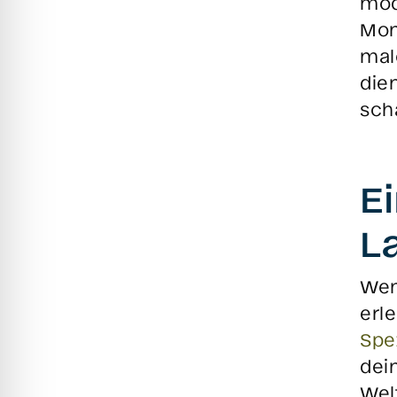
mod
Mom
mal
die
sch
Ei
L
Wen
erl
Spe
dei
Wel