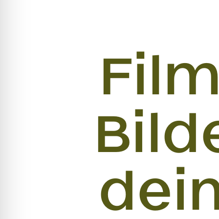
Fil
Bild
dein