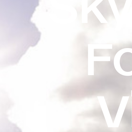
Sk
Fo
V