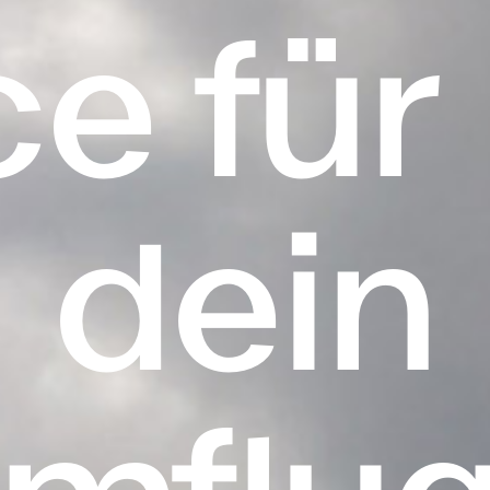
ce für
dein
mflug