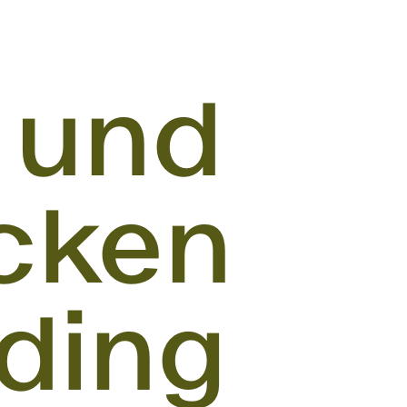
 und
cken
iding