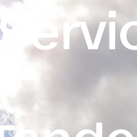
Servi
Tande