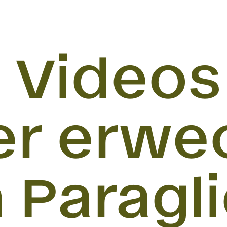
m Videos
er erwe
 Paragl