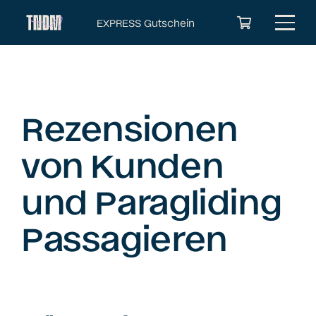
EXPRESS Gutschein
Es befinden sich keine Produkte im Warenkorb.
Rezensionen
von Kunden
und Paragliding
Passagieren