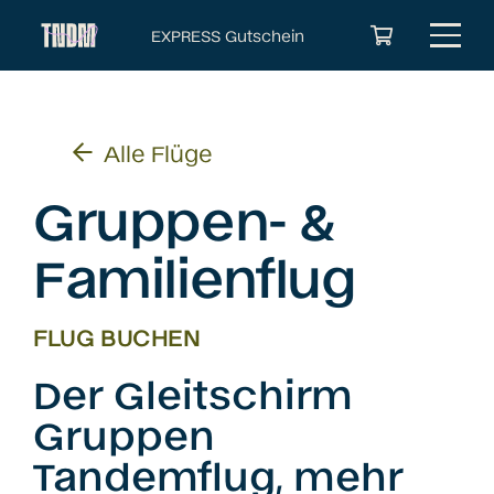
EXPRESS Gutschein
Es befinden sich keine Produkte im Warenkorb.
Alle Flüge
Gruppen- &
Familienflug
FLUG BUCHEN
Der Gleitschirm
Gruppen
Tandemflug, mehr