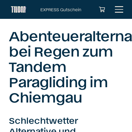
EXPRESS Gutschein
Es befinden sich keine Produkte im Warenkorb.
Abenteueralterna
bei Regen zum
Tandem
Paragliding im
Chiemgau
Schlechtwetter
Alternative und