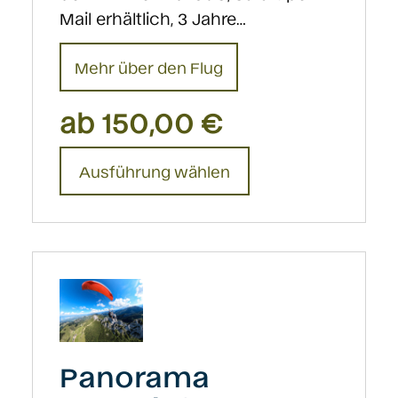
Mail erhältlich, 3 Jahre…
Mehr über den Flug
ab
150,00
€
Dieses
Ausführung wählen
Produkt
weist
mehrere
Varianten
auf.
Die
Optionen
können
Panorama
auf