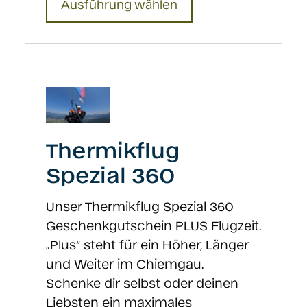
Ausführung wählen
Produkt
weist
mehrere
Varianten
auf.
Die
Optionen
Thermikflug
können
auf
Spezial 360
der
Produktseite
Unser Thermikflug Spezial 360
gewählt
Geschenkgutschein PLUS Flugzeit.
werden
„Plus“ steht für ein Höher, Länger
und Weiter im Chiemgau.
Schenke dir selbst oder deinen
Liebsten ein maximales