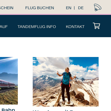
SCHEIN
FLUG BUCHEN
EN
DE
AUF
TANDEMFLUG INFO
KONTAKT
Es befinden sich keine Produkte im Warenkorb.
u Bahn