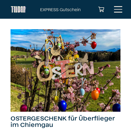
EXPRESS Gutschein
Es befinden sich keine Produkte im Warenkorb.
OSTERGESCHENK für Überflieger
im Chiemgau